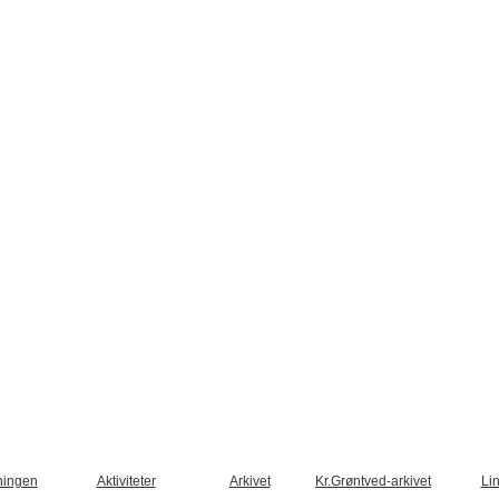
ningen
Aktiviteter
Arkivet
Kr.Grøntved-arkivet
Li