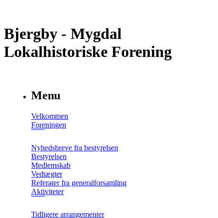
Bjergby - Mygdal
Lokalhistoriske Forening
Menu
Velkommen
Foreningen
Nyhedsbreve fra bestyrelsen
Bestyrelsen
Medlemskab
Vedtægter
Referater fra generalforsamling
Aktiviteter
Tidligere arrangementer