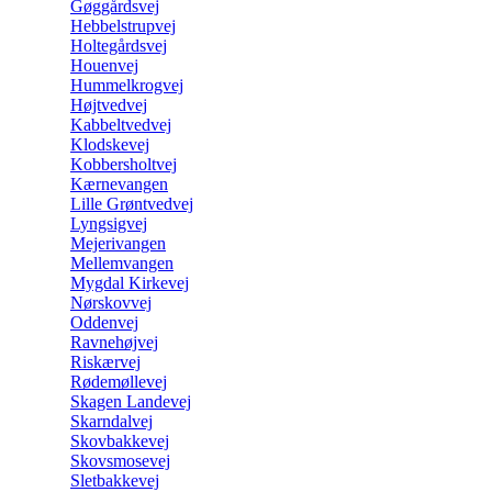
Gøggårdsvej
Hebbelstrupvej
Holtegårdsvej
Houenvej
Hummelkrogvej
Højtvedvej
Kabbeltvedvej
Klodskevej
Kobbersholtvej
Kærnevangen
Lille Grøntvedvej
Lyngsigvej
Mejerivangen
Mellemvangen
Mygdal Kirkevej
Nørskovvej
Oddenvej
Ravnehøjvej
Riskærvej
Rødemøllevej
Skagen Landevej
Skarndalvej
Skovbakkevej
Skovsmosevej
Sletbakkevej