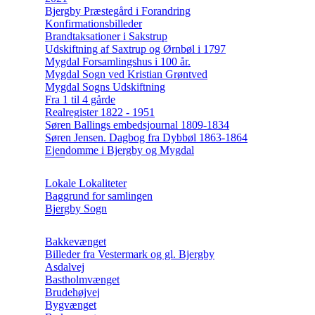
Bjergby Præstegård i Forandring
Konfirmationsbilleder
Brandtaksationer i Sakstrup
Udskiftning af Saxtrup og Ørnbøl i 1797
Mygdal Forsamlingshus i 100 år.
Mygdal Sogn ved Kristian Grøntved
Mygdal Sogns Udskiftning
Fra 1 til 4 gårde
Realregister 1822 - 1951
Søren Ballings embedsjournal 1809-1834
Søren Jensen. Dagbog fra Dybbøl 1863-1864
Ejendomme i Bjergby og Mygdal
Lokale Lokaliteter
Baggrund for samlingen
Bjergby Sogn
Bakkevænget
Billeder fra Vestermark og gl. Bjergby
Asdalvej
Bastholmvænget
Brudehøjvej
Bygvænget