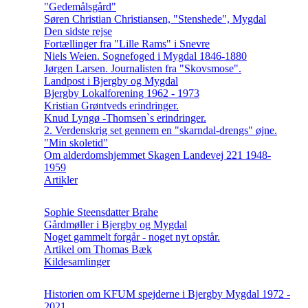
"Gedemålsgård"
Søren Christian Christiansen, "Stenshede", Mygdal
Den sidste rejse
Fortællinger fra "Lille Rams" i Snevre
Niels Weien. Sognefoged i Mygdal 1846-1880
Jørgen Larsen. Journalisten fra "Skovsmose".
Landpost i Bjergby og Mygdal
Bjergby Lokalforening 1962 - 1973
Kristian Grøntveds erindringer.
Knud Lyngø -Thomsen`s erindringer.
2. Verdenskrig set gennem en "skarndal-drengs" øjne.
"Min skoletid"
Om alderdomshjemmet Skagen Landevej 221 1948-
1959
Artikler
Sophie Steensdatter Brahe
Gårdmøller i Bjergby og Mygdal
Noget gammelt forgår - noget nyt opstår.
Artikel om Thomas Bæk
Kildesamlinger
Historien om KFUM spejderne i Bjergby Mygdal 1972 -
2021