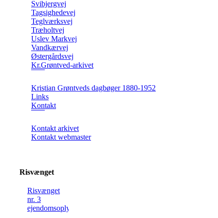
Svibjergvej
Tagsighedevej
Teglværksvej
Træholtvej
Uslev Markvej
Vandkærvej
Østergårdsvej
Kr.Grøntved-arkivet
Kristian Grøntveds dagbøger 1880-1952
Links
Kontakt
Kontakt arkivet
Kontakt webmaster
Risvænget
Risvænget
nr. 3
ejendomsoplysning