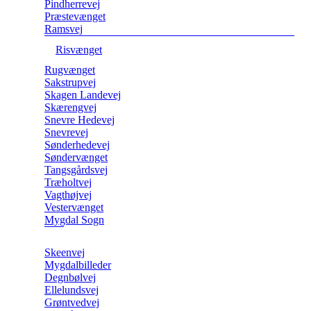
Pindherrevej
Præstevænget
Ramsvej
Risvænget
Rugvænget
Sakstrupvej
Skagen Landevej
Skærengvej
Snevre Hedevej
Snevrevej
Sønderhedevej
Søndervænget
Tangsgårdsvej
Træholtvej
Vagthøjvej
Vestervænget
Mygdal Sogn
Skeenvej
Mygdalbilleder
Degnbølvej
Ellelundsvej
Grøntvedvej