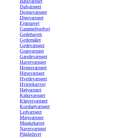
Bækværnet
Dalvænget
Degnevænget
Digevænget
Ejstrupvej
Gammeljordvej
Gedehaven
Gedemålet
Gedevænget
Granvænget
Gærdevænget
Havrevænget
Hegnsvænget
Hirsevænget
Hvedevænget
Hvirrekærvej
Højvænget
Kirkevænget
Kløvervænget
Korshøjvænget
Ledvænget
Majsvænget
Munkekæret
Navervænget
Pilgårdsvej