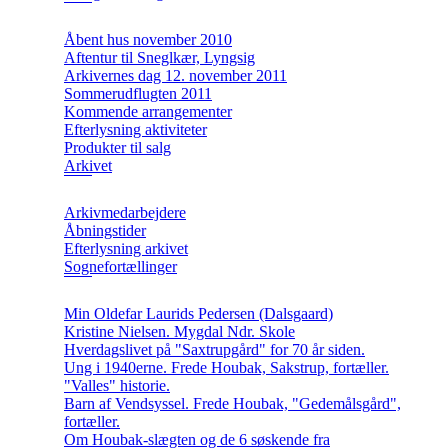
Åbent hus november 2010
Aftentur til Sneglkær, Lyngsig
Arkivernes dag 12. november 2011
Sommerudflugten 2011
Kommende arrangementer
Efterlysning aktiviteter
Produkter til salg
Arkivet
Arkivmedarbejdere
Åbningstider
Efterlysning arkivet
Sognefortællinger
Min Oldefar Laurids Pedersen (Dalsgaard)
Kristine Nielsen. Mygdal Ndr. Skole
Hverdagslivet på "Saxtrupgård" for 70 år siden.
Ung i 1940erne. Frede Houbak, Sakstrup, fortæller.
"Valles" historie.
Barn af Vendsyssel. Frede Houbak, "Gedemålsgård",
fortæller.
Om Houbak-slægten og de 6 søskende fra